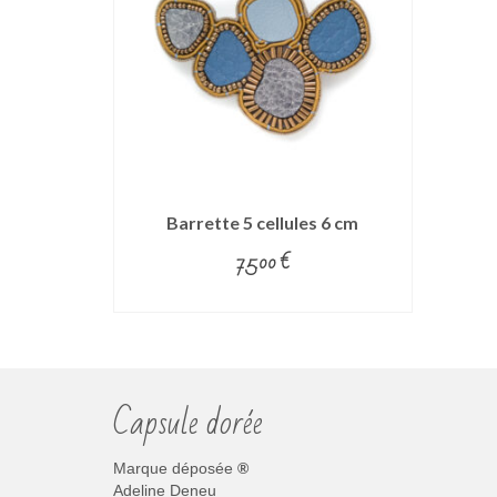
Barrette 5 cellules 6 cm
75.00
€
CHOIX DES OPTIONS
Ce
produit
a
plusieurs
Capsule dorée
variations.
Les
options
Marque déposée
®
peuvent
Adeline Deneu