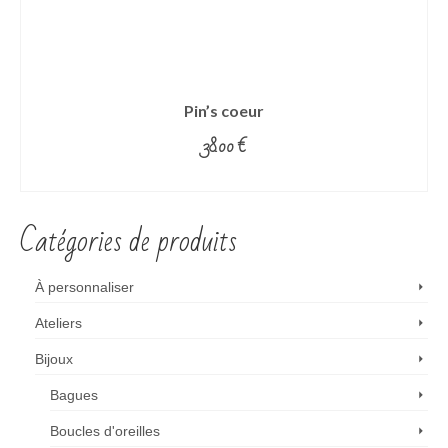
Pin’s coeur
38.00
€
CHOIX DES OPTIONS
Ce
produit
Catégories de produits
a
plusieurs
variations.
À personnaliser
Les
options
Ateliers
peuvent
Bijoux
être
choisies
Bagues
sur
la
Boucles d'oreilles
page