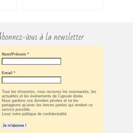
CHOIX DES OPTIONS
CH
Ce
produit
a
plusieurs
bonnez-vous à la newsletter
variations.
Les
options
Nom/Prénom
*
peuvent
être
choisies
sur
Email
*
la
page
du
Tous les trimestres, vous recevrez les nouveautés, les
produit
actualités et les évènements de Capsule dorée.
Nous gardons vos données privées et ne les
partageons qu’avec les tierces parties qui rendent ce
service possible.
Lisez notre politique de confidentialité.