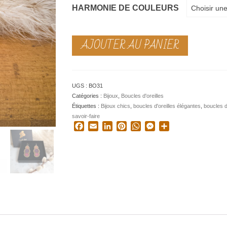
HARMONIE DE COULEURS
Choisir une
AJOUTER AU PANIER
UGS :
BO31
Catégories :
Bijoux
,
Boucles d'oreilles
Étiquettes :
Bijoux chics
,
boucles d'oreilles élégantes
,
boucles d
savoir-faire
Facebook
Email
LinkedIn
Pinterest
WhatsApp
Messenger
Partager