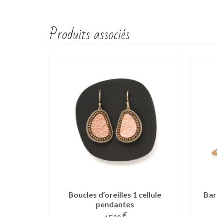
Produits associés
lules sur
Boucles d’oreilles 1 cellule
Bar
pendantes
Plage
0
€
45.00
€