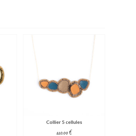
Collier 5 cellules
Barr
110.00
€