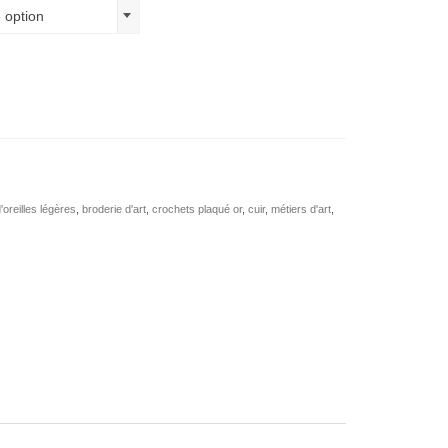
 option
'oreilles légères
,
broderie d'art
,
crochets plaqué or
,
cuir
,
métiers d'art
,