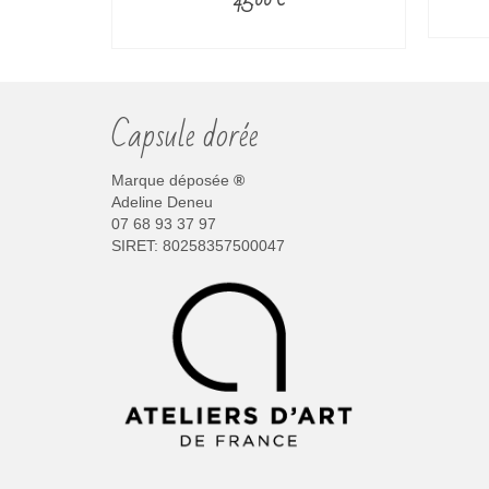
de
ONS
CHOIX DES OPTIONS
prix :
95.00 €
Ce
à
produit
105.00 €
a
Capsule dorée
s
plusieurs
s.
variations.
Les
Marque déposée
®
options
Adeline Deneu
peuvent
07 68 93 37 97
être
SIRET: 80258357500047
choisies
sur
la
page
du
produit