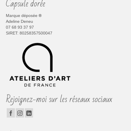
Capsule dorée
variations.
Les
options
Marque déposée
®
peuvent
Adeline Deneu
être
07 68 93 37 97
choisies
SIRET: 80258357500047
sur
la
page
du
produit
Rejoignez-moi sur les réseaux sociaux