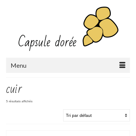
Menu
cuir
5 résultats affichés