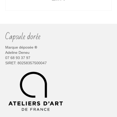
CHOIX DES OPTIONS
Ce
produit
a
plusieurs
Capsule dorée
variations.
Les
options
Marque déposée
®
peuvent
Adeline Deneu
être
07 68 93 37 97
choisies
SIRET: 80258357500047
sur
la
page
du
produit