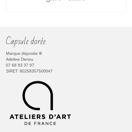
de
CHOIX DES OPTIONS
prix :
30.00 €
Ce
à
produit
200.00 €
a
plusieurs
Capsule dorée
variations.
Les
options
Marque déposée
®
peuvent
Adeline Deneu
être
07 68 93 37 97
choisies
SIRET: 80258357500047
sur
la
page
du
produit