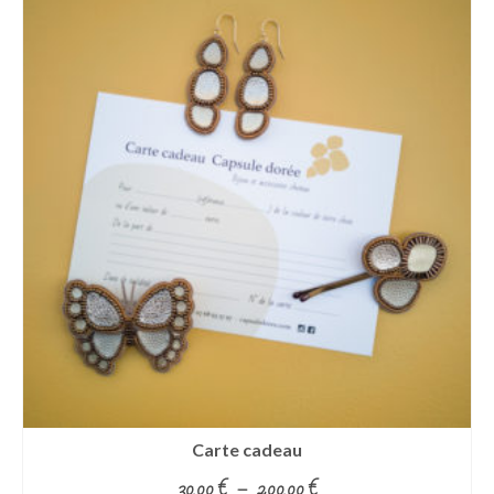
Carte cadeau
Plage
30.00
€
–
200.00
€