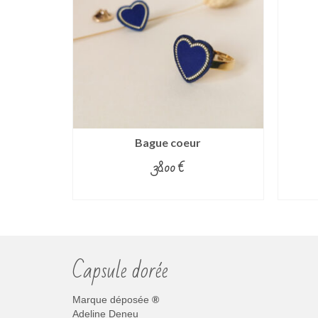
Bague coeur
38.00
€
CHOIX DES OPTIONS
Ce
produit
a
plusieurs
Capsule dorée
variations.
Les
options
Marque déposée
®
peuvent
Adeline Deneu