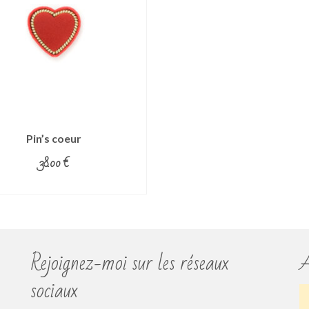
Pin’s coeur
38.00
€
CHOIX DES OPTIONS
Ce
produit
a
plusieurs
Rejoignez-moi sur les réseaux
A
variations.
Les
sociaux
options
peuvent