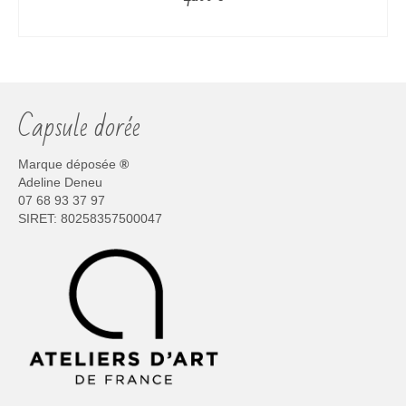
CHOIX DES OPTIONS
Ce
produit
a
plusieurs
Capsule dorée
variations.
Les
options
Marque déposée
®
peuvent
Adeline Deneu
être
07 68 93 37 97
choisies
SIRET: 80258357500047
sur
la
page
du
produit