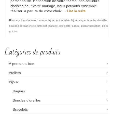
personnalisé. En fonction de votre thème, des couleurs
choisies pour votre mariage, nous pouvons ensemble
réaliser la parure de votre choix …
Lire la suite
accessoires cheveux
,
barrette
,
bijou personnalisé
,
bijou unique
,
boucles d'oreilles
,
boutons de manchette
,
bracelet
,
mariage
,
originalité
,
parure
,
personnalisation
,
pince
guiche
Catégories de produits
À personnaliser
Ateliers
Bijoux
Bagues
Boucles d'oreilles
Bracelets