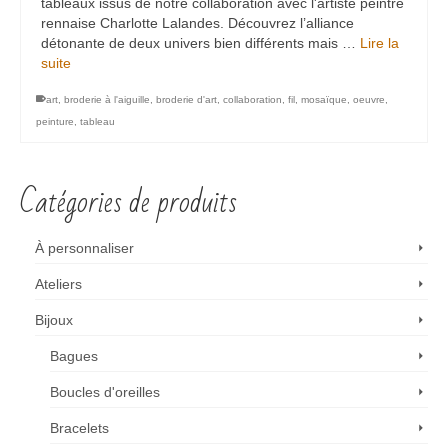
tableaux issus de notre collaboration avec l'artiste peintre
rennaise Charlotte Lalandes. Découvrez l’alliance
détonante de deux univers bien différents mais …
Lire la
suite
art
,
broderie à l'aiguille
,
broderie d'art
,
collaboration
,
fil
,
mosaïque
,
oeuvre
,
peinture
,
tableau
Catégories de produits
À personnaliser
Ateliers
Bijoux
Bagues
Boucles d'oreilles
Bracelets